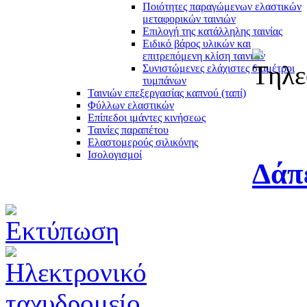
Ποιότητες παραγώμενων ελαστικών
μεταφορικών ταινιών
Επιλογή της κατάλληλης ταινίας
Ειδικό βάρος υλικών και
επιτρεπόμενη κλίση ταινιών
Συνιστώμενες ελάχιστες διαμέτροι
τυμπάνων
Ταινιών επεξεργασίας καπνού (ταπί)
Φύλλων ελαστικών
Επίπεδοι ιμάντες κινήσεως
Ταινίες παραπέτου
Ελαστομερούς σιλικόνης
Ισολογισμοί
Δάπ