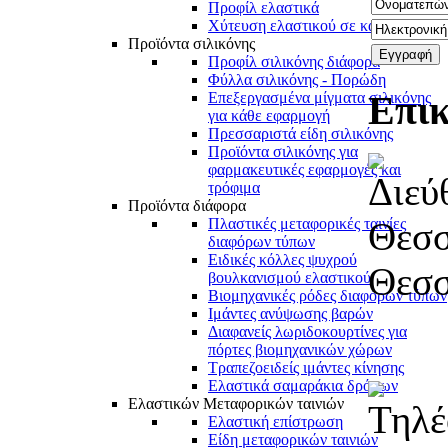
Προφίλ ελαστικά
Χύτευση ελαστικού σε καλούπια
Προϊόντα σιλικόνης
Προφίλ σιλικόνης διάφορα
Φύλλα σιλικόνης - Πορώδη
Επικ
Επεξεργασμένα μίγματα σιλικόνης
για κάθε εφαρμογή
Πρεσσαριστά είδη σιλικόνης
Προϊόντα σιλικόνης για
φαρμακευτικές εφαρμογές και
τρόφιμα
Προϊόντα διάφορα
Θεσσ
Πλαστικές μεταφορικές ταινίες
διαφόρων τύπων
Ειδικές κόλλες ψυχρού
Θεσ
βουλκανισμού ελαστικού
Βιομηχανικές ρόδες διαφόρων τύπων
Ιμάντες ανύψωσης βαρών
Διαφανείς λωριδοκουρτίνες για
πόρτες βιομηχανικών χώρων
Τραπεζοειδείς ιμάντες κίνησης
Ελαστικά σαμαράκια δρόμων
Ελαστικών Μεταφορικών ταινιών
Ελαστική επίστρωση
Είδη μεταφορικών ταινιών