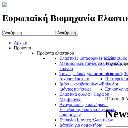
Ευρωπαϊκή Βιομηχανία Ελαστι
Αρχική
Προϊόντα
Προϊόντα ελαστικού
Ελαστικές μεταφορικές ταινίες
Εξοπλισμός
Μεταφορικές ταινίες επεξεργασίας
Τεχνικά χαρ
καπνού
Ταινίες ειδικές για αρτοποιεία -
Ποιοτικός Έ
ζαχαροπλαστική
Η εταιρεία 
Ιμάντες αναβατορίων - Επίπεδοι
ιμάντες κινήσεως
Επικοινωνία
Ελαστικά φύλλα - Πορώδη -
Πέμπτη, 6 Α
Μεμβράνες
Αναγομώσεις κυλίνδρων -
News
Επενδύσεις ελαστικού γενικών
εφαρμογών
Επίπεδοι Ιμάντες Αλιευτικών
Δάπεδα για αρμεκτήρια