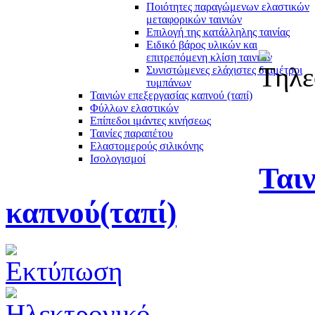
Ποιότητες παραγώμενων ελαστικών
μεταφορικών ταινιών
Επιλογή της κατάλληλης ταινίας
Ειδικό βάρος υλικών και
επιτρεπόμενη κλίση ταινιών
Συνιστώμενες ελάχιστες διαμέτροι
τυμπάνων
Ταινιών επεξεργασίας καπνού (ταπί)
Φύλλων ελαστικών
Επίπεδοι ιμάντες κινήσεως
Ταινίες παραπέτου
Ελαστομερούς σιλικόνης
Ισολογισμοί
Ταιν
καπνού(ταπί)