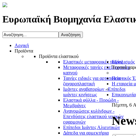
Ευρωπαϊκή Βιομηχανία Ελαστι
Αρχική
Προϊόντα
Προϊόντα ελαστικού
Ελαστικές μεταφορικές ταινίες
Εξοπλισμός
Μεταφορικές ταινίες επεξεργασίας
Τεχνικά χαρ
καπνού
Ταινίες ειδικές για αρτοποιεία -
Ποιοτικός Έ
ζαχαροπλαστική
Η εταιρεία 
Ιμάντες αναβατορίων - Επίπεδοι
ιμάντες κινήσεως
Επικοινωνία
Ελαστικά φύλλα - Πορώδη -
Πέμπτη, 6 Α
Μεμβράνες
Αναγομώσεις κυλίνδρων -
News
Επενδύσεις ελαστικού γενικών
εφαρμογών
Επίπεδοι Ιμάντες Αλιευτικών
Δάπεδα για αρμεκτήρια