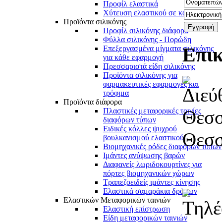
Προφίλ ελαστικά
Χύτευση ελαστικού σε καλούπια
Προϊόντα σιλικόνης
Προφίλ σιλικόνης διάφορα
Φύλλα σιλικόνης - Πορώδη
Επικ
Επεξεργασμένα μίγματα σιλικόνης
για κάθε εφαρμογή
Πρεσσαριστά είδη σιλικόνης
Προϊόντα σιλικόνης για
φαρμακευτικές εφαρμογές και
τρόφιμα
Προϊόντα διάφορα
Θεσσ
Πλαστικές μεταφορικές ταινίες
διαφόρων τύπων
Ειδικές κόλλες ψυχρού
Θεσ
βουλκανισμού ελαστικού
Βιομηχανικές ρόδες διαφόρων τύπων
Ιμάντες ανύψωσης βαρών
Διαφανείς λωριδοκουρτίνες για
πόρτες βιομηχανικών χώρων
Τραπεζοειδείς ιμάντες κίνησης
Ελαστικά σαμαράκια δρόμων
Ελαστικών Μεταφορικών ταινιών
Ελαστική επίστρωση
Είδη μεταφορικών ταινιών